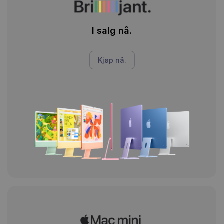
I salg nå.
Kjøp nå.