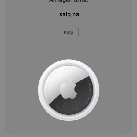
I salg nå.
Kjøp