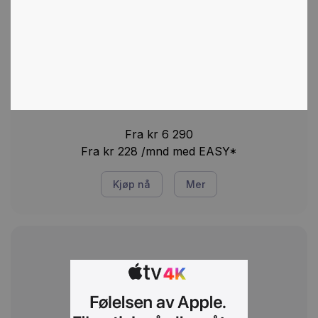
Fra kr 6 290
Fra kr 228 /mnd med EASY*
Kjøp nå
Mer