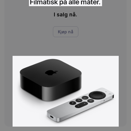
I salg nå.
Kjøp nå