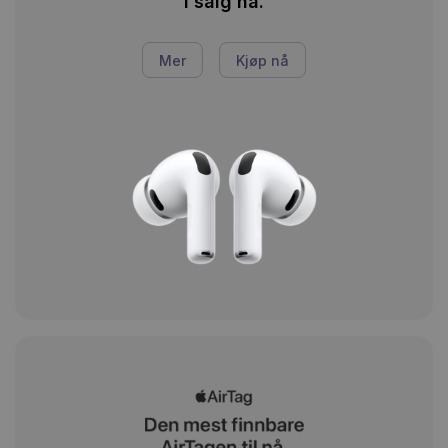
I salg nå.
Mer
Kjøp nå