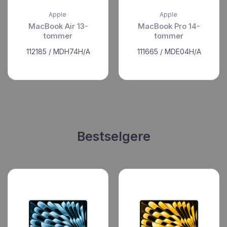
Apple
Apple
MacBook Air 13-
MacBook Pro 14-
tommer
tommer
112185 / MDH74H/A
111665 / MDE04H/A
Bestselgere