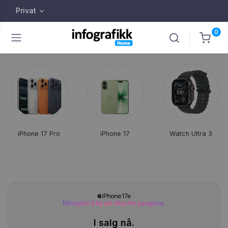
Privat
0
iPhone 17 Pro
iPhone 17
Watch Ultra 3
I salg nå.