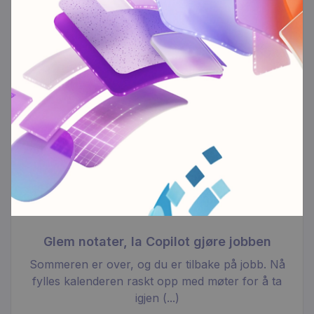
Glem notater, la Copilot gjøre jobben
Sommeren er over, og du er tilbake på jobb. Nå
fylles kalenderen raskt opp med møter for å ta
igjen (...)