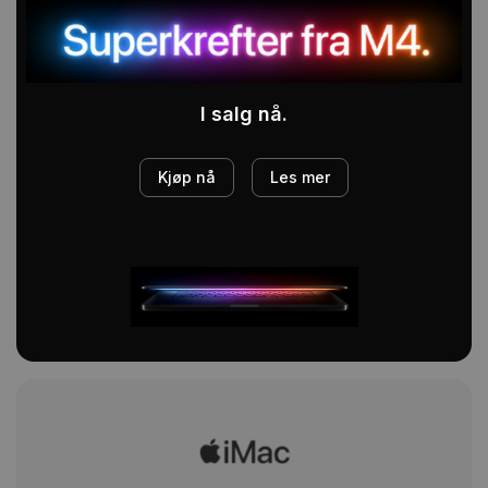
I salg nå.
Kjøp nå
Les mer