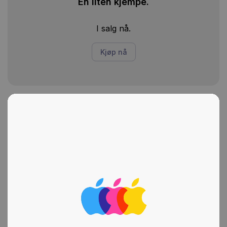
En liten kjempe.
I salg nå.
Kjøp nå