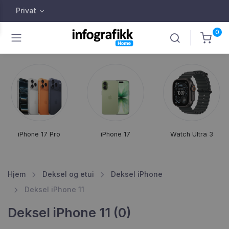
Privat
0
iPhone 17 Pro
iPhone 17
Watch Ultra 3
Hjem
Deksel og etui
Deksel iPhone
Deksel iPhone 11
Deksel iPhone 11 (0)