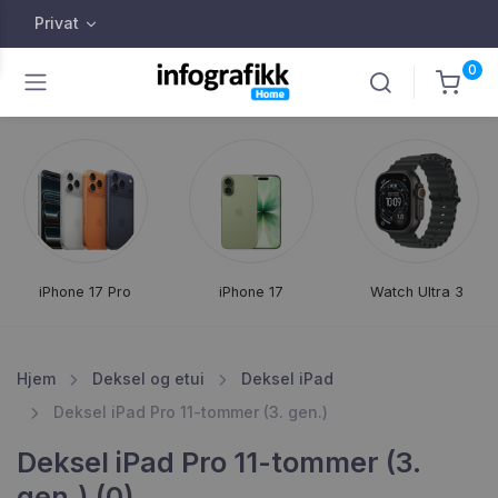
Privat
0
iPhone 17 Pro
iPhone 17
Watch Ultra 3
Hjem
Deksel og etui
Deksel iPad
Deksel iPad Pro 11-tommer (3. gen.)
Deksel iPad Pro 11-tommer (3.
gen.) (0)