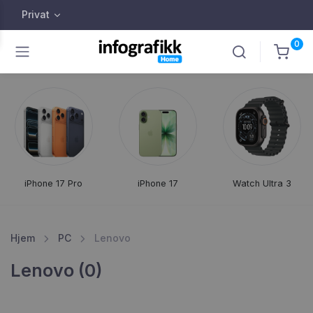
Privat
0
iPhone 17 Pro
iPhone 17
Watch Ultra 3
Hjem
PC
Lenovo
Lenovo (0)